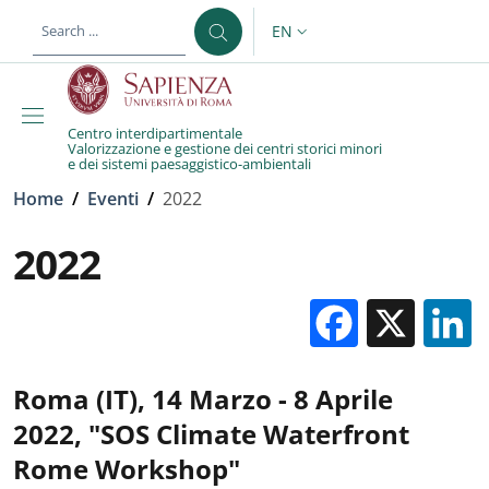
Skip to main content
Skip to footer content
EN
LANGUAGE SWITCHER: CURR
Centro interdipartimentale
Valorizzazione e gestione dei centri storici minori
e dei sistemi paesaggistico-ambientali
Breadcrumb
Home
/
Eventi
/
2022
2022
Facebo
X
Roma (IT), 14 Marzo - 8 Aprile
2022,
"SOS Climate Waterfront
Rome
Workshop"