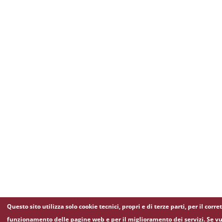
Questo sito utilizza solo cookie tecnici, propri e di terze parti, per il corre
funzionamento delle pagine web e per il miglioramento dei servizi. Se vu