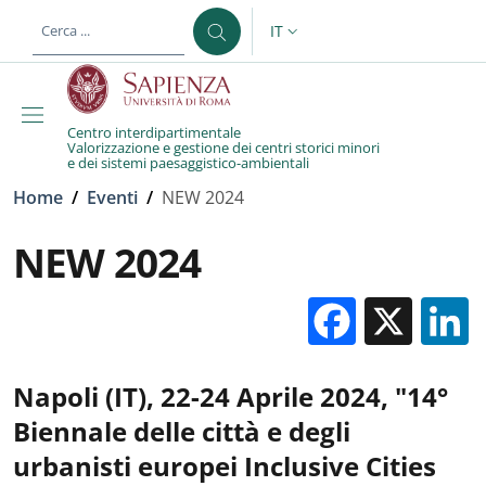
Salta al contenuto principale
Skip to footer content
IT
SELETTORE LINGUA: CURREN
Centro interdipartimentale
Valorizzazione e gestione dei centri storici minori
e dei sistemi paesaggistico-ambientali
Briciole di pane
Home
/
Eventi
/
NEW 2024
NEW 2024
Facebo
X
Napoli (IT), 22-24 Aprile 2024, "14°
Biennale delle città e degli
urbanisti europei Inclusive Cities