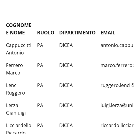
COGNOME
E NOME
RUOLO
DIPARTIMENTO
EMAIL
Cappuccitti
PA
DICEA
antonio.cappuc
Antonio
Ferrero
PA
DICEA
marco.ferrero
Marco
Lenci
PA
DICEA
ruggero.lenci
Ruggero
Lerza
PA
DICEA
luigi.lerza@un
Gianluigi
Licciardello
PA
DICEA
riccardo.licci
Riccardo