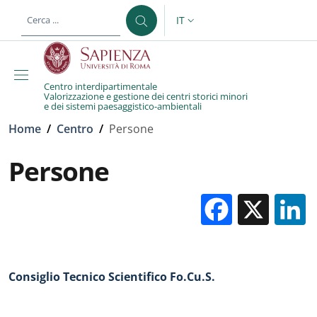
Salta al contenuto principale
Skip to footer content
IT
SELETTORE LINGUA: CURREN
Centro interdipartimentale
Valorizzazione e gestione dei centri storici minori
e dei sistemi paesaggistico-ambientali
Briciole di pane
Home
/
Centro
/
Persone
Persone
Facebo
X
Consiglio Tecnico Scientifico Fo.Cu.S.