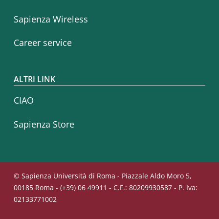
Sapienza Wireless
Career service
ALTRI LINK
CIAO
Sapienza Store
© Sapienza Università di Roma - Piazzale Aldo Moro 5,
00185 Roma - (+39) 06 49911 - C.F.: 80209930587 - P. Iva:
02133771002