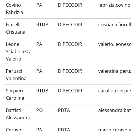
Covino
PA
DIPECODIR
fabrizia.covin
Fabrizia
Fiorelli
RTDB
DIPECODIR
cristiana.fiore
Cristiana
Leone
PA
DIPECODIR
valerio.leones
Sciabolazza
Valerio
Peruzzi
PA
DIPECODIR
valentina.peru
Valentina
Serpieri
RTDB
DIPECODIR
carolina.serpi
Carolina
Battisti
PO
PDTA
alessandra.bat
Alessandra
Cerasoli
PA
PDTA
mario.cerasol