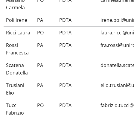
Mariano
PO
PDTA
carmela.maria
Carmela
Poli Irene
PA
PDTA
irene.poli@uni
Ricci Laura
PO
PDTA
laura.ricci@un
Rossi
PA
PDTA
fra.rossi@unir
Francesca
Scatena
PA
PDTA
donatella.sca
Donatella
Trusiani
PA
PDTA
elio.trusiani@
Elio
Tucci
PO
PDTA
fabrizio.tucci
Fabrizio