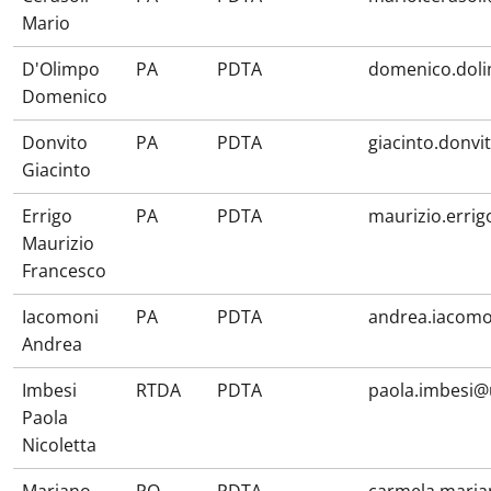
Mario
D'Olimpo
PA
PDTA
domenico.doli
Domenico
Donvito
PA
PDTA
giacinto.donvi
Giacinto
Errigo
PA
PDTA
maurizio.erri
Maurizio
Francesco
Iacomoni
PA
PDTA
andrea.iacomo
Andrea
Imbesi
RTDA
PDTA
paola.imbesi@
Paola
Nicoletta