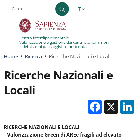
Salta al contenuto principale
Skip to footer content
IT
SELETTORE LINGUA: CURREN
Centro interdipartimentale
Valorizzazione e gestione dei centri storici minori
e dei sistemi paesaggistico-ambientali
Briciole di pane
Home
/
Ricerca
/
Ricerche Nazionali e Locali
Ricerche Nazionali e
Locali
Facebo
X
RICERCHE NAZIONALI E LOCALI
_ Valorizzazione Green di AREe fragili ad elevato