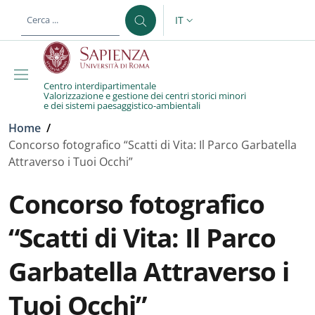
Salta al contenuto principale
Skip to footer content
IT
SELETTORE LINGUA: CURREN
Centro interdipartimentale
Valorizzazione e gestione dei centri storici minori
e dei sistemi paesaggistico-ambientali
Briciole di pane
Home
/
Concorso fotografico “Scatti di Vita: Il Parco Garbatella
Attraverso i Tuoi Occhi”
Concorso fotografico
“Scatti di Vita: Il Parco
Garbatella Attraverso i
Tuoi Occhi”