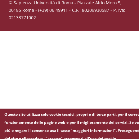
© Sapienza Università di Roma - Piazzale Aldo Moro 5,
00185 Roma - (+39) 06 49911 - C.F.: 80209930587 - P. Iva:
02133771002
Questo sito utilizza solo cookie tecnici, propri e di terze parti, per il corre
funzionamento delle pagine web e per il miglioramento dei servizi. Se vu
più o negare il consenso usa il tasto "maggiori informazioni". Proseguen
del sito o cliccando su "accetto" acconsenti all'uso dei cookie.